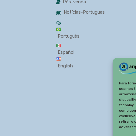
Pós-venda
Notícias-Portugues
Português
Español
English
Para forn
usamos t
armazena
dispositi
tecnologi
como com
exclusivo
retirar o
adversam