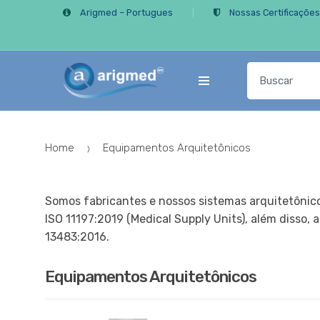
Skip
Skip
Arigmed – Portugues
Nossas Certificaçõe
to
to
navigation
content
Search
for:
Home
Equipamentos Arquitetônicos
Somos fabricantes e nossos sistemas arquitetônico
ISO 11197:2019 (Medical Supply Units), além disso,
13483:2016.
Equipamentos Arquitetônicos