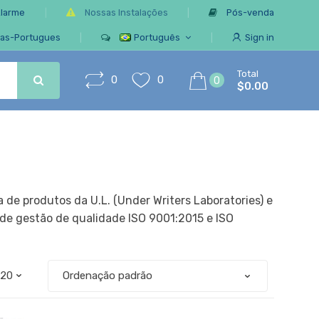
Alarme
Nossas Instalações
Pós-venda
ias-Portugues
Português
Sign in
Total
0
0
0
$0.00
de produtos da U.L. (Under Writers Laboratories) e
 de gestão de qualidade ISO 9001:2015 e ISO