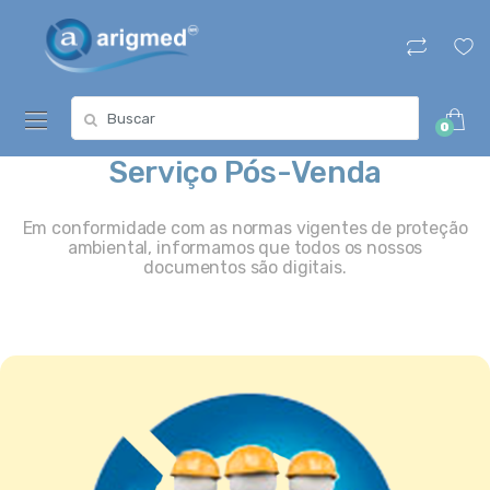
Skip
Skip
to
to
navigation
content
Search
0
for:
Serviço Pós-Venda
Em conformidade com as normas vigentes de proteção
ambiental, informamos que todos os nossos
documentos são digitais.