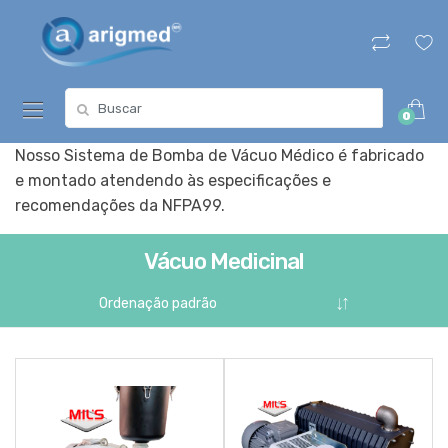
Skip
Skip
to
to
navigation
content
Search
0
for:
Nosso Sistema de Bomba de Vácuo Médico é fabricado
e montado atendendo às especificações e
recomendações da NFPA99.
Vácuo Medicinal