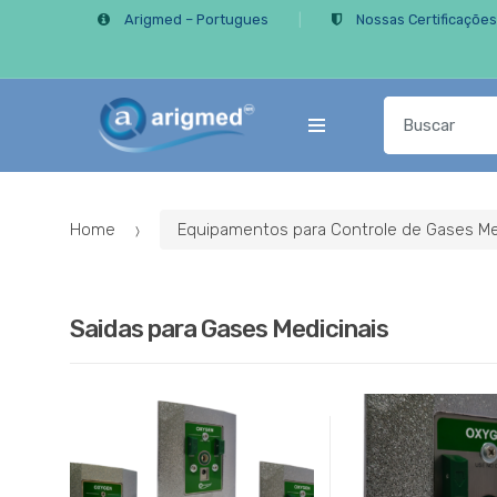
Skip
Skip
Arigmed – Portugues
Nossas Certificaçõe
to
to
navigation
content
Search
for:
Home
Equipamentos para Controle de Gases Me
Saidas para Gases Medicinais