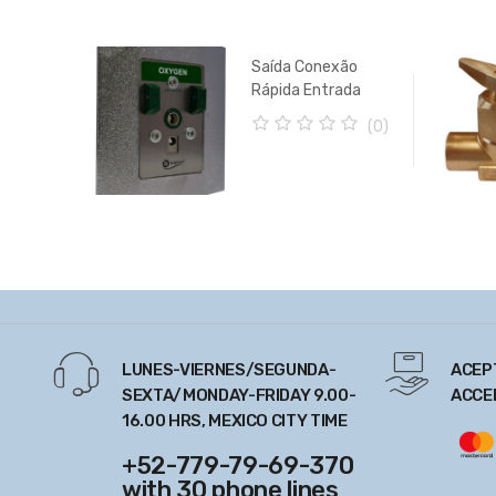
Saída Conexão
Rápida Entrada
Chemetron USA
(0)
0
o
u
t
o
f
5
LUNES-VIERNES/SEGUNDA-
ACEP
SEXTA/MONDAY-FRIDAY 9.00-
ACCE
16.00 HRS, MEXICO CITY TIME
+52-779-79-69-370
with 30 phone lines