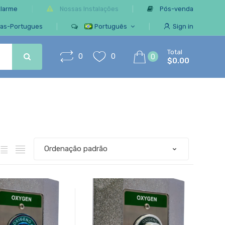
Alarme
Nossas Instalações
Pós-venda
ias-Portugues
Português
Sign in
Total
0
0
0
$0.00