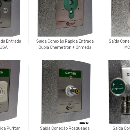
ida Entrada
Saída Conexão Rápida Entrada
Saída Cone
 USA
Dupla Chemetron + Ohmeda
MC
(Diamond) USA
ida Puritan
Saída Conexão Rosqueada
Saída Co