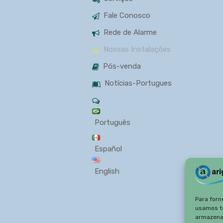
Fale Conosco
Rede de Alarme
Nossas Instalações
Pós-venda
Notícias-Portugues
Português
Español
English
Para forn
usamos t
armazena