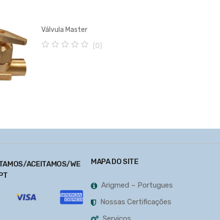
Válvula Master
(0)
0
o
u
t
o
f
5
MAPA DO SITE
TAMOS/ACEITAMOS/WE
PT
Arigmed – Portugues
Nossas Certificações
Serviços