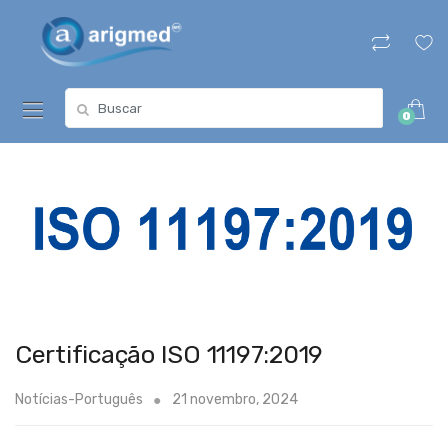
Skip
Skip
to
to
navigation
content
Search
0
for:
Certificação ISO 11197:2019
Notícias-Português
21 novembro, 2024