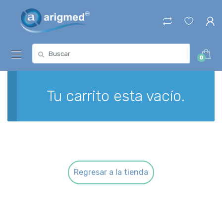
Skip
Skip
to
to
navigation
content
Search
0
for:
Tu carrito esta vacío.
Regresar a la tienda