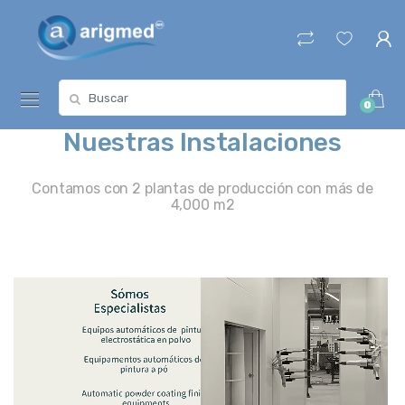
Skip
Skip
to
to
navigation
content
Search
0
for:
Nuestras Instalaciones
Contamos con 2 plantas de producción con más de
4,000 m2