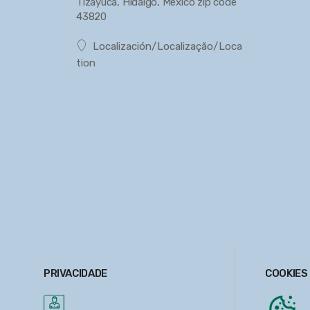
Tizayuca, Hidalgo, México zip code
43820
Localización/Localização/Loca
tion
PRIVACIDADE
COOKIES