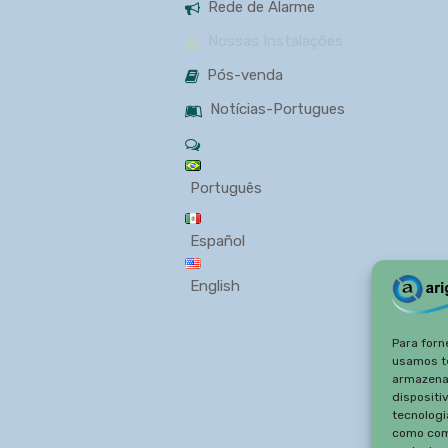
Rede de Alarme
Nossas Instalações
Pós-venda
Notícias-Portugues
Português
Español
English
Para forn
usamos t
armazena
dispositi
tecnologi
como com