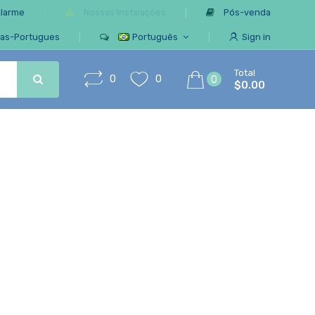
Alarme
Nossas Instalações
Pós-venda
ias-Portugues
Português
Sign in
Total
0
0
0
$0.00