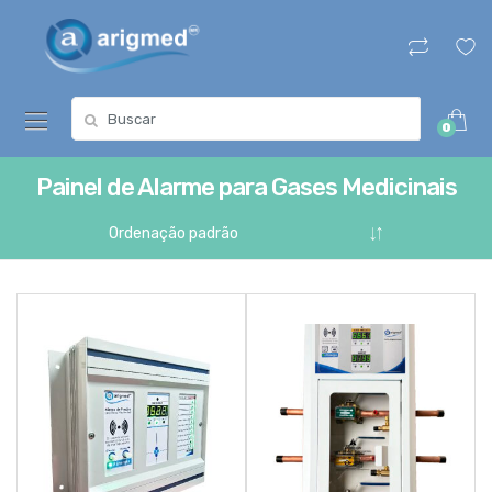
Skip
Skip
to
to
navigation
content
Search
0
for:
Painel de Alarme para Gases Medicinais