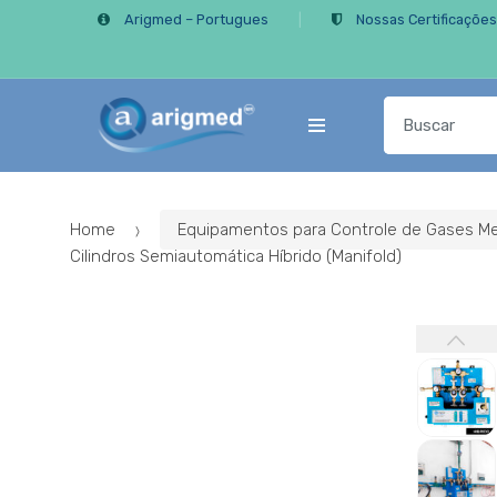
Skip
Skip
Arigmed – Portugues
Nossas Certificaçõe
to
to
navigation
content
Search
for:
Home
Equipamentos para Controle de Gases Me
Cilindros Semiautomática Híbrido (Manifold)