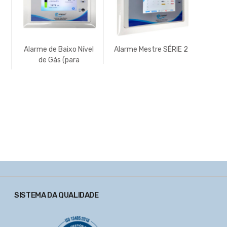
Alarme de Baixo Nível
Alarme Mestre SÉRIE 2
Cent
de Gás (para
Semia
e
Ambulâncias)
Dew
SISTEMA DA QUALIDADE