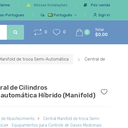
Alarme
Nossas Instalações
Pós-venda
ias-Portugues
Português
Sign in
Total
0
0
0
$0.00
Manifold de troca Semi-Automática
Central de
ral de Cilindros
automática Híbrido (Manifold)
s de Abastecimento
>
Central Manifold de troca Semi-
ica
>
Equipamentos para Controle de Gases Medicinais