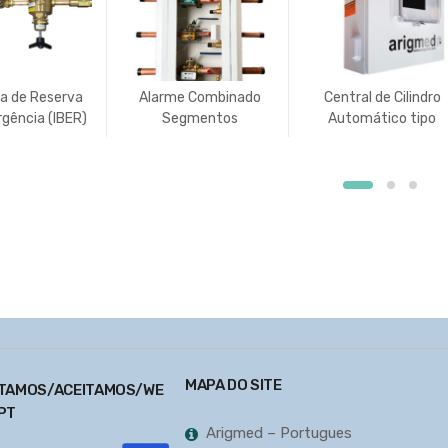
a de Reserva
Alarme Combinado
Central de Cilindro
gência (IBER)
Segmentos
Automático tipo
Médico com Gabinet
de Classe NEMA 3
MAPA DO SITE
TAMOS/ACEITAMOS/WE
PT
Arigmed – Portugues