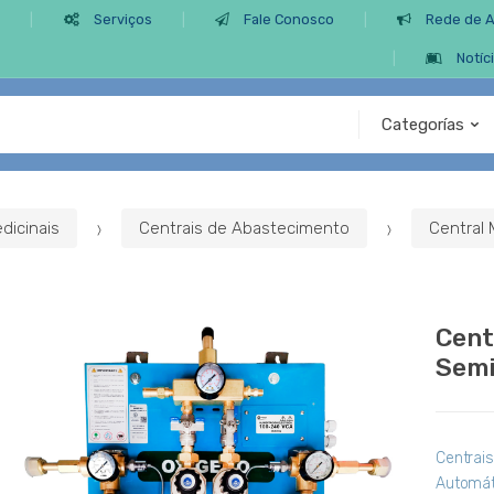
s
Serviços
Fale Conosco
Rede de 
Notíc
dicinais
Centrais de Abastecimento
Central 
Cent
Semi
Centrai
Automát