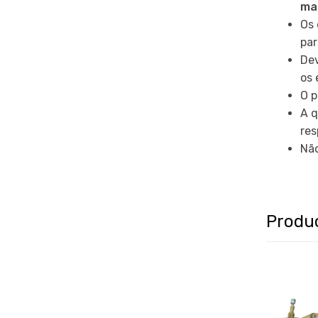
ma
Os 
par
Dev
os 
O p
A q
res
Não
Produ