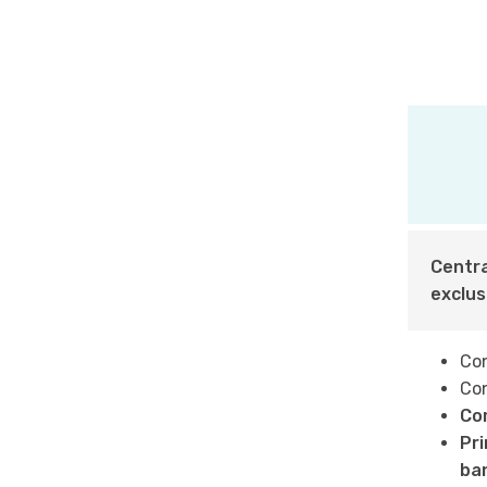
Centra
exclus
Co
Con
Com
Pri
ban