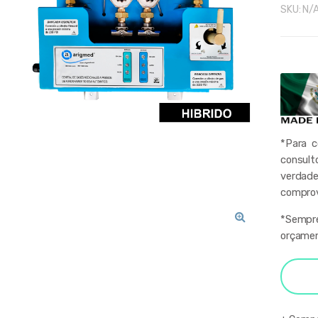
SKU:
N/
*Para 
consult
verdade
comprov
*Sempre
orçamen
🔍