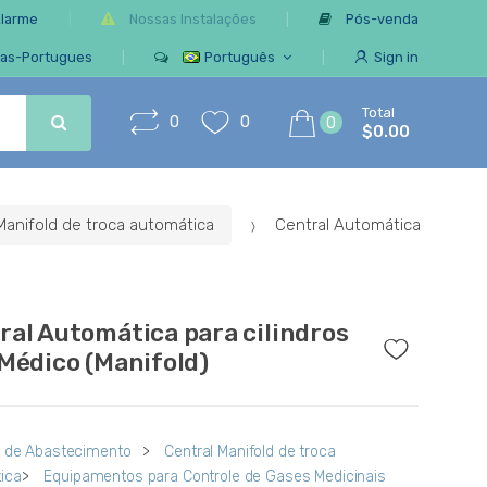
Alarme
Nossas Instalações
Pós-venda
ias-Portugues
Português
Sign in
Total
0
0
0
$0.00
Manifold de troca automática
Central Automática
ral Automática para cilindros
 Médico (Manifold)
s de Abastecimento
>
Central Manifold de troca
ica
>
Equipamentos para Controle de Gases Medicinais