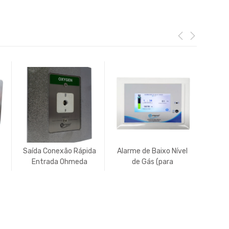
Saída Conexão Rápida
Alarme de Baixo Nível
Pain
Entrada Ohmeda
de Gás (para
par
(Diamond) USA
Ambulâncias)
Dióx