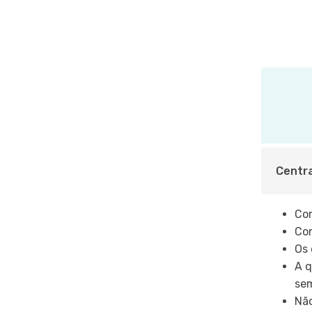
Centra
Co
Con
Os 
A q
sem
Não