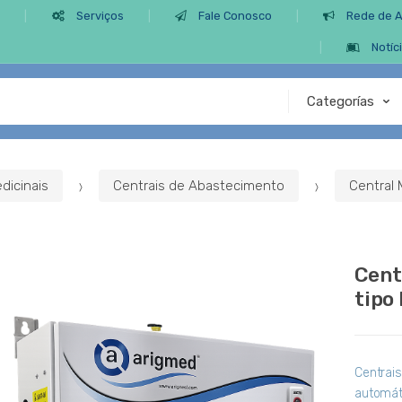
s
Serviços
Fale Conosco
Rede de 
Notíc
dicinais
Centrais de Abastecimento
Central 
Cent
tipo
Centrai
automát