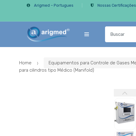
Skip
Skip
Arigmed – Portugues
Nossas Certificaçõe
to
to
navigation
content
Search
for:
Home
Equipamentos para Controle de Gases Me
para cilindros tipo Médico (Manifold)