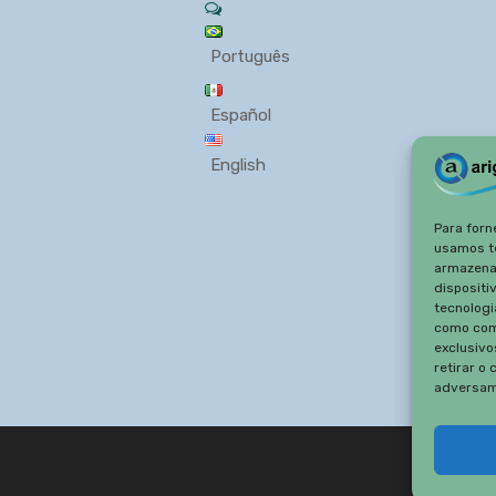
Português
Español
English
Para forn
usamos t
armazena
dispositi
tecnologi
como com
exclusivo
retirar o
adversam