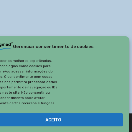
Gerenciar consentimento de cookies
ecer as melhores experiências,
ecnologias como cookies para
r e/ou acessar informações do
vo. O consentimento com essas
as nos permitirá processar dados
portamento de navegação ou IDs
s neste site. Não consentir ou
 consentimento pode afetar
ente certos recursos e funções.
ACEITO
Arigmed 2019