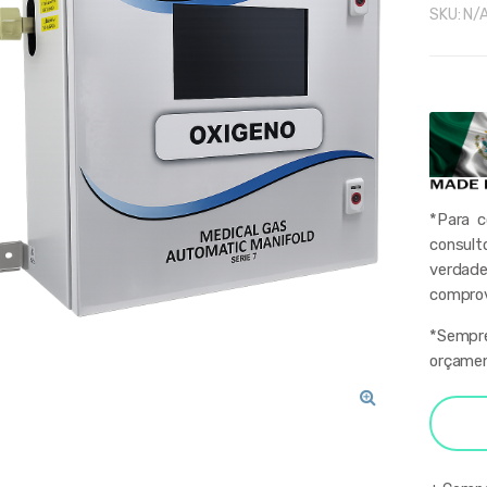
SKU:
N/
*Para 
consult
verdade
comprov
*Sempre
orçamen
🔍