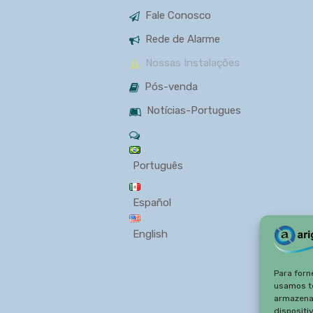
Fale Conosco
Rede de Alarme
Nossas Instalações
Pós-venda
Notícias-Portugues
Português
Español
English
Para forn
usamos t
armazena
dispositi