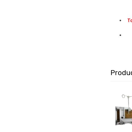
T
Produ