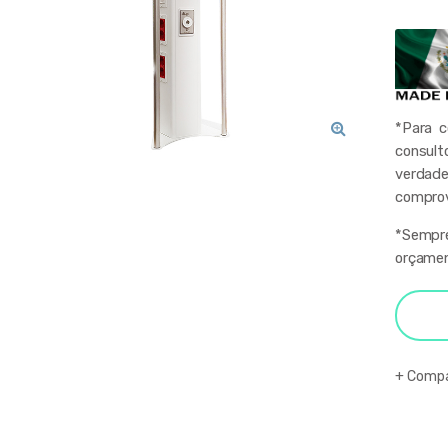
*Para 
consult
🔍
verdade
comprov
*Sempre
orçamen
Comp