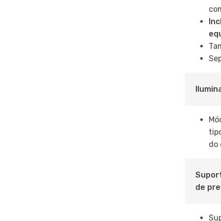
com
Inc
eq
Tam
Sep
Ilumin
Mód
tip
do 
Suport
de pre
Sup