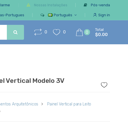
Alarme
Nossas Instalações
Pós-venda
ias-Portugues
Português
Sign in
Total
0
0
0
$0.00
el Vertical Modelo 3V
entos Arquitetônicos
>
Painel Vertical para Leito
A