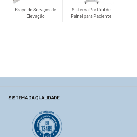
Braço de Serviços de
Sistema Portátil de
Ident
Elevação
Painel para Paciente
do Pac
SISTEMA DA QUALIDADE