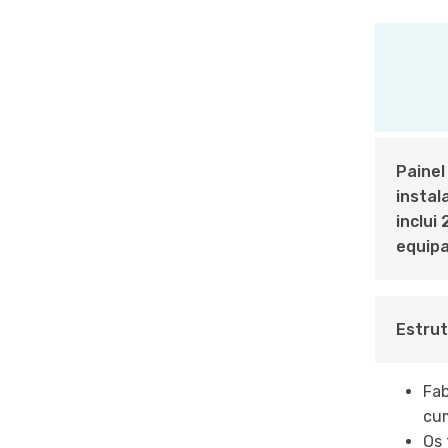
Painel
instal
inclui
equipa
Estrut
Fab
cum
Os 