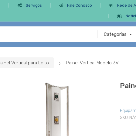
s
Serviços
Fale Conosco
Rede de 
Notíc
ainel Vertical para Leito
Painel Vertical Modelo 3V
Pain
Equipam
SKU:
N/