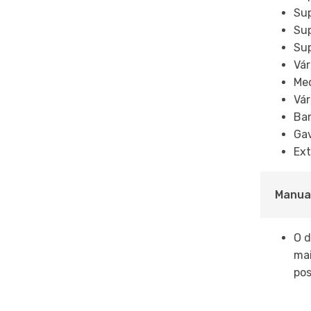
Sup
Sup
Sup
Vár
Med
Vár
Ban
Gav
Ext
Manuai
O d
mai
pos