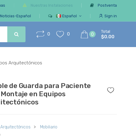
mas
Nuestras Instalaciones
Postventa
Noticias-Español
Español
Sign in
Total
0
0
0
$0.00
pos Arquitectónicos
le de Guarda para Paciente
 Montaje en Equipos
itectónicos
 Arquitectónicos
>
Mobiliario
A