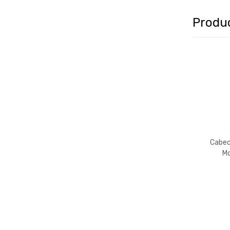
Produ
Cabec
Mo