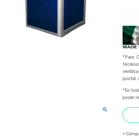
*Para C
técnico
verídica
postal, 
*En tod
poder re
🔍
Compa