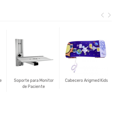
e
Soporte para Monitor
Cabecero Arigmed Kids
Cabec
de Paciente