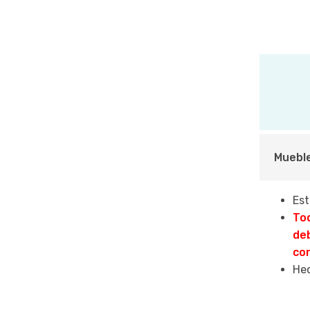
Mueble
Est
Tod
de
cor
Hec