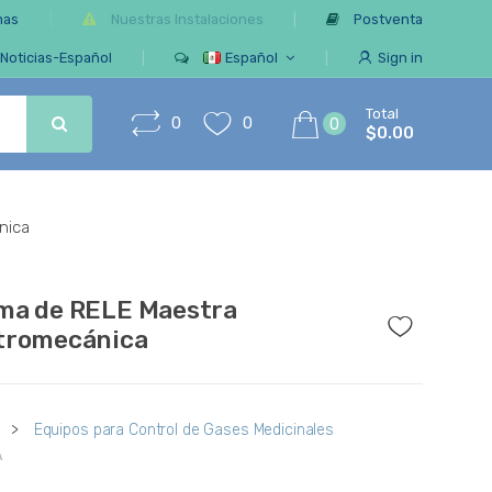
mas
Nuestras Instalaciones
Postventa
Noticias-Español
Español
Sign in
Total
0
0
0
$0.00
nica
ma de RELE Maestra
tromecánica
s
>
Equipos para Control de Gases Medicinales
A