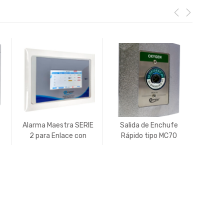
Alarma Maestra SERIE
Salida de Enchufe
Ala
2 para Enlace con
Rápido tipo MC70
Cone
Alarmas de Zona
(Sueco)