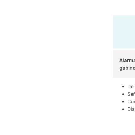
Alarma
gabine
De 
Señ
Cum
Dis