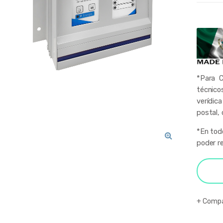
*Para C
técnico
verídica
postal, 
*En tod
poder re
🔍
Compa