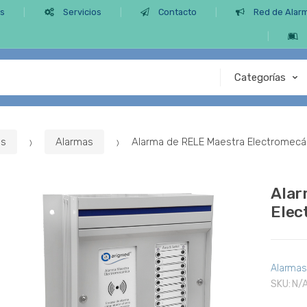
os
Servicios
Contacto
Red de Alar
es
Alarmas
Alarma de RELE Maestra Electromecá
Alar
Elec
Alarma
SKU:
N/