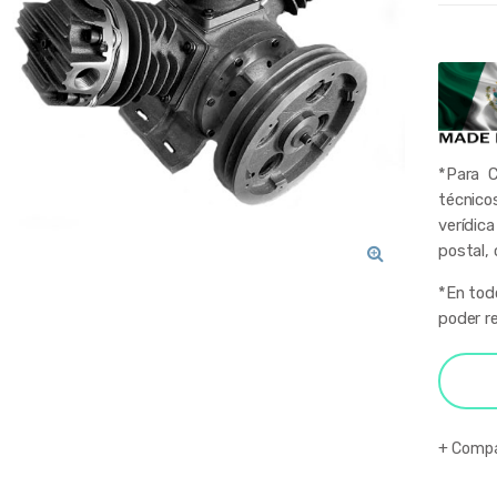
*Para C
técnico
verídica
postal, 
🔍
*En tod
poder re
Compa