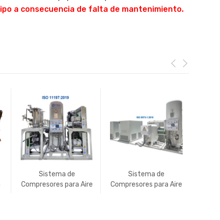
uipo a consecuencia de falta de mantenimiento.
Sistema de
Sistema de
n
Compresores para Aire
Compresores para Aire
R
Medico Reciprocantes
Médico de Tornillo
ARI