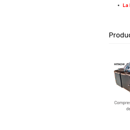
La 
Produ
Compreso
d