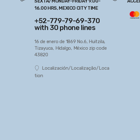
SEXTA/MONDAY-FRIDAY 9.00-
ACCE
16.00 HRS, MEXICO CITY TIME
+52-779-79-69-370
with 30 phone lines
16 de enero de 1869 No.6, Huitzila,
Tizayuca, Hidalgo, México zip code
43820
Localización/Localização/Loca
tion