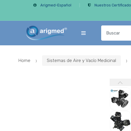
Skip
Skip
Arigmed-Español
Nuestros Certificad
to
to
navigation
content
Search
for:
Home
Sistemas de Aire y Vacío Medicinal