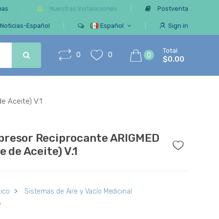
mas
Nuestras Instalaciones
Postventa
Noticias-Español
Español
Sign in
Total
0
0
0
$0.00
 Aceite) V.1
resor Reciprocante ARIGMED
e de Aceite) V.1
ico
>
Sistemas de Aire y Vacío Medicinal
A