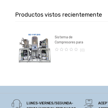
Productos vistos recientemente
Sistema de
Compresores para
Aire Medico
(0)
Reciprocantes
0
o
u
t
o
f
5
LUNES-VIERNES/SEGUNDA-
ACEP