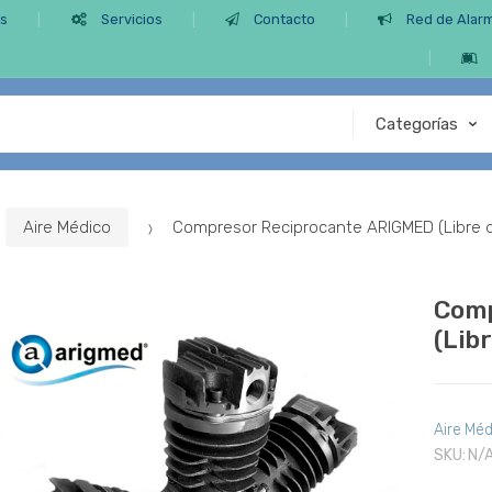
os
Servicios
Contacto
Red de Alar
Aire Médico
Compresor Reciprocante ARIGMED (Libre de
Comp
(Libr
Aire Méd
SKU:
N/